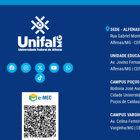
SEDE - ALFENAS
Rua Gabriel Monte
Alfenas/MG - CEP
UNIDADE EDUCA
Av. Jovino Fernan
Alfenas/MG | CE
CAMPUS POÇOS
Rodovia José Aur
Cidade Universitá
Poços de Caldas/
CAMPUS VARGI
Av. Celina Ferreir
Varginha/MG | CE