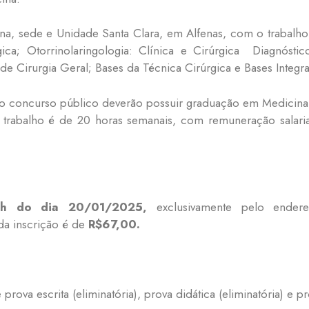
na, sede e Unidade Santa Clara, em Alfenas, com o trabalho 
rgica; Otorrinolaringologia: Clínica e Cirúrgica Diagnósti
de Cirurgia Geral; Bases da Técnica Cirúrgica e Bases Integr
 do concurso público deverão possuir graduação em Medicina
e trabalho é de 20 horas semanais, com remuneração salaria
h do dia 20/01/2025
,
exclusivamente pelo ender
 da inscrição é de
R$67,00.
rova escrita (eliminatória), prova didática (eliminatória) e prov