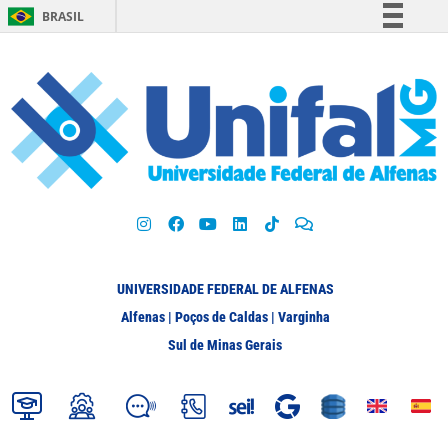
BRASIL
Simplifique!
Comunica BR
Participe
Acesso à informação
Legislação
Canais
UNIVERSIDADE FEDERAL DE ALFENAS
Alfenas | Poços de Caldas | Varginha
Sul de Minas Gerais