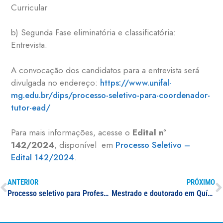
Curricular
b) Segunda Fase eliminatória e classificatória:
Entrevista.
A convocação dos candidatos para a entrevista será
divulgada no endereço:
https://www.unifal-
mg.edu.br/dips/processo-seletivo-para-coordenador-
tutor-ead/
Para mais informações, acesse o
Edital nº
142/2024
, disponível em
Processo Seletivo –
Edital 142/2024
.
ANTERIOR
PRÓXIMO
Processo seletivo para Professor (a) Formador (a) – 47 vagas em cursos de especialização na modalidade EAD
Mestrado e doutorado em Química