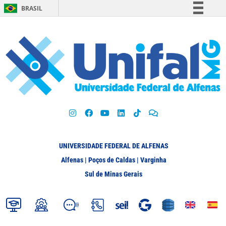
BRASIL
Simplifique!
Comunica BR
Participe
Acesso à informação
Legislação
Canais
UNIVERSIDADE FEDERAL DE ALFENAS
Alfenas | Poços de Caldas | Varginha
Sul de Minas Gerais