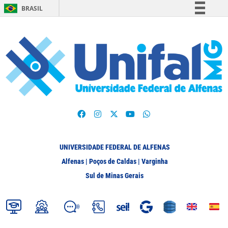
BRASIL
Simplifique!
Comunica BR
Participe
Acesso à informação
Legislação
Canais
UNIVERSIDADE FEDERAL DE ALFENAS
Alfenas | Poços de Caldas | Varginha
Sul de Minas Gerais