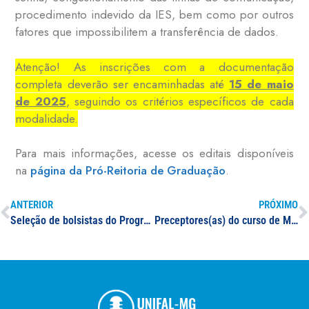
procedimento indevido da IES, bem como por outros
fatores que impossibilitem a transferência de dados.
Atenção! As inscrições com a documentação
completa deverão ser encaminhadas até
15 de maio
de 2025
, seguindo os critérios específicos de cada
modalidade.
Para mais informações, acesse os editais disponíveis
na
página da Pró-Reitoria de Graduação
.
ANTERIOR
PRÓXIMO
Seleção de bolsistas do Programa Institucional de Bolsa de Iniciação à Docência (PIBID)
Preceptores(as) do curso de Medicina