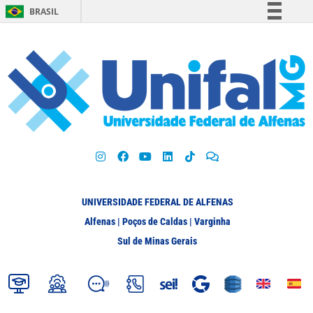
BRASIL
Simplifique!
Comunica BR
Participe
Acesso à informação
Legislação
Canais
UNIVERSIDADE FEDERAL DE ALFENAS
Alfenas | Poços de Caldas | Varginha
Sul de Minas Gerais