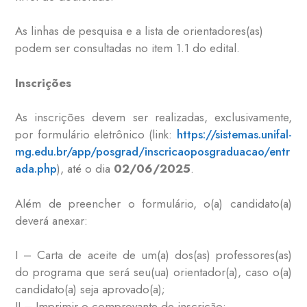
As linhas de pesquisa e a lista de orientadores(as)
podem ser consultadas no item 1.1 do edital.
Inscrições
As inscrições devem ser realizadas, exclusivamente,
por formulário eletrônico (link:
https://sistemas.unifal-
mg.edu.br/app/posgrad/inscricaoposgraduacao/entr
ada.php
), até o dia
02/06/2025
.
Além de preencher o formulário, o(a) candidato(a)
deverá anexar:
I – Carta de aceite de um(a) dos(as) professores(as)
do programa que será seu(ua) orientador(a), caso o(a)
candidato(a) seja aprovado(a);
II – Imprimir o comprovante de inscrição;