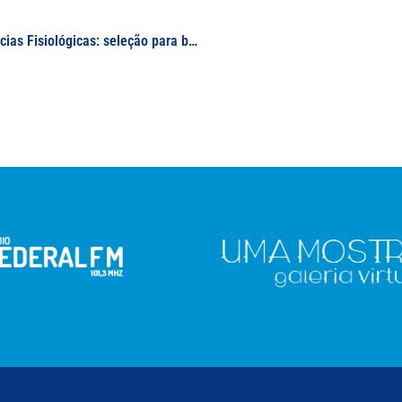
Programa de Pós-Graduação Multicêntrico em Ciências Fisiológicas: seleção para bolsista de doutorado estrangeiro