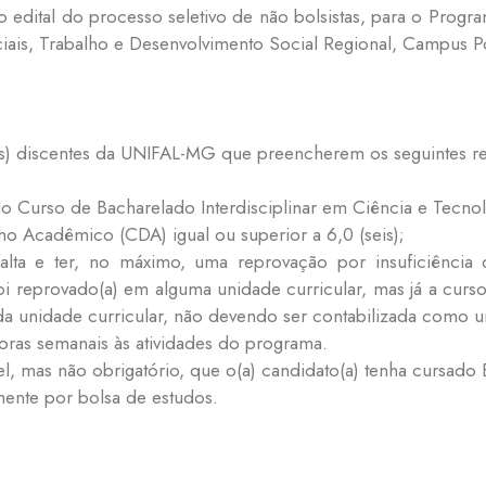
o edital do processo seletivo de não bolsistas, para o Prog
iais, Trabalho e Desenvolvimento Social Regional, Campus P
(as) discentes da UNIFAL-MG que preencherem os seguintes re
 do Curso de Bacharelado Interdisciplinar em Ciência e Tecn
o Acadêmico (CDA) igual ou superior a 6,0 (seis);
alta e ter, no máximo, uma reprovação por insuficiência
) foi reprovado(a) em alguma unidade curricular, mas já a c
da unidade curricular, não devendo ser contabilizada como
horas semanais às atividades do programa.
l, mas não obrigatório, que o(a) candidato(a) tenha cursad
mente por bolsa de estudos.