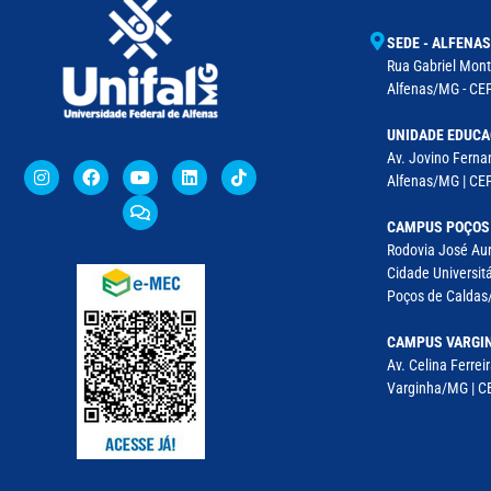
SEDE - ALFENAS
Rua Gabriel Monte
Alfenas/MG - CEP
UNIDADE EDUCA
Av. Jovino Fernan
Alfenas/MG | CE
CAMPUS POÇOS
Rodovia José Aur
Cidade Universitá
Poços de Caldas/
CAMPUS VARGI
Av. Celina Ferreir
Varginha/MG | CE