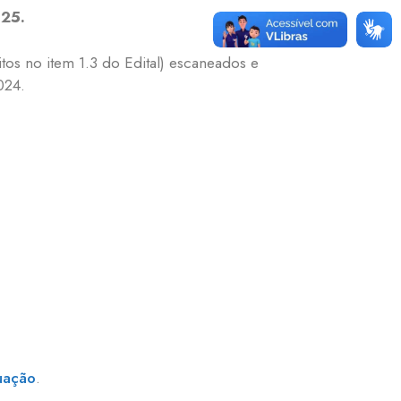
25.
tos no item 1.3 do Edital) escaneados e
024.
uação
.