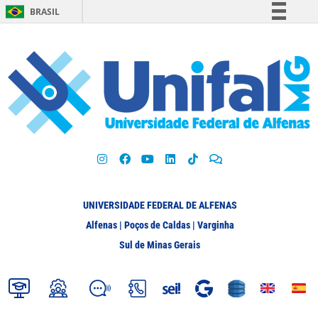
BRASIL
Simplifique!
Comunica BR
Participe
Acesso à informação
Legislação
Canais
UNIVERSIDADE FEDERAL DE ALFENAS
Alfenas | Poços de Caldas | Varginha
Sul de Minas Gerais