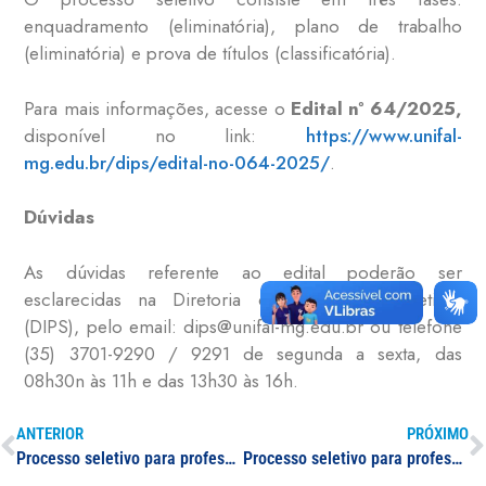
enquadramento (eliminatória), plano de trabalho
(eliminatória) e prova de títulos (classificatória).
Para mais informações, acesse o
Edital nº 64/2025,
disponível no link:
https://www.unifal-
mg.edu.br/dips/edital-no-064-2025/
.
Dúvidas
As dúvidas referente ao edital poderão ser
esclarecidas na Diretoria de Processos Seletivos
(DIPS), pelo email: dips@unifal-mg.edu.br ou telefone
(35) 3701-9290 / 9291 de segunda a sexta, das
08h30n às 11h e das 13h30 às 16h.
ANTERIOR
PRÓXIMO
Processo seletivo para professor(a) visitante e professor(a) visitante estrangeiro(a) na área de Ciências da Saúde
Processo seletivo para professor(a) visitante e professor(a) visitante estrangeiro(a) na área de Ciências Biológicas II