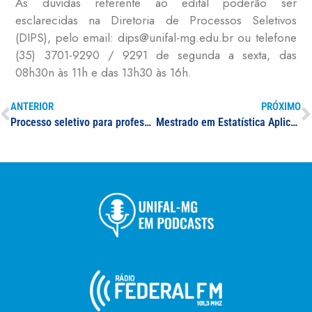
As dúvidas referente ao edital poderão ser
esclarecidas na Diretoria de Processos Seletivos
(DIPS), pelo email: dips@unifal-mg.edu.br ou telefone
(35) 3701-9290 / 9291 de segunda a sexta, das
08h30n às 11h e das 13h30 às 16h.
ANTERIOR
PRÓXIMO
Processo seletivo para professor(a) visitante e professor(a) visitante estrangeiro(a) na área de Ciências Biológicas II
Mestrado em Estatística Aplicada e Biometria