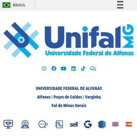
BRASIL
Simplifique!
Comunica BR
Participe
Acesso à informação
Legislação
Canais
UNIVERSIDADE FEDERAL DE ALFENAS
Alfenas | Poços de Caldas | Varginha
Sul de Minas Gerais