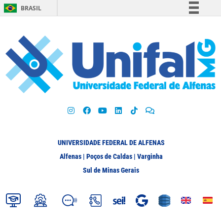
BRASIL
Simplifique!
Comunica BR
Participe
Acesso à informação
Legislação
Canais
UNIVERSIDADE FEDERAL DE ALFENAS
Alfenas | Poços de Caldas | Varginha
Sul de Minas Gerais