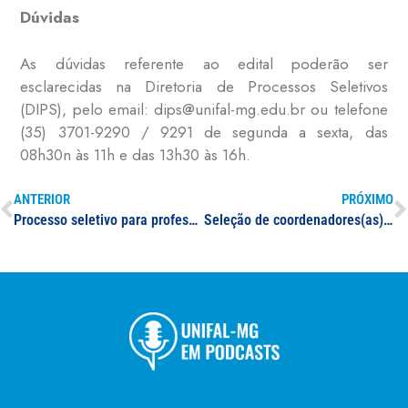
Dúvidas
As dúvidas referente ao edital poderão ser
esclarecidas na Diretoria de Processos Seletivos
(DIPS), pelo email: dips@unifal-mg.edu.br ou telefone
(35) 3701-9290 / 9291 de segunda a sexta, das
08h30n às 11h e das 13h30 às 16h.
ANTERIOR
PRÓXIMO
Processo seletivo para professor(a) substituto(a) na área de Matemática
Seleção de coordenadores(as) e tutores(as) do PET TECHSUS