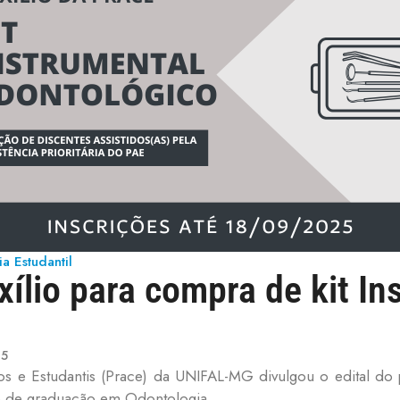
ia Estudantil
ílio para compra de kit In
25
os e Estudantis (Prace) da UNIFAL-MG divulgou o edital do
rso de graduação em Odontologia.