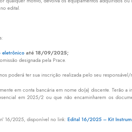
r qualquer motivo, devolva os equipamentos adquiridos ou re
no edital.
s:
o eletrônico
até 18/09/2025;
a Comissão designada pela Prace.
nos poderá ter sua inscrição realizada pelo seu responsável/r
mente em conta bancária em nome do(a) discente. Terão a in
esencial em 2025/2 ou que não encaminharem os documento
nº 16/2025, disponível no link:
Edital 16/2025 – Kit Instr