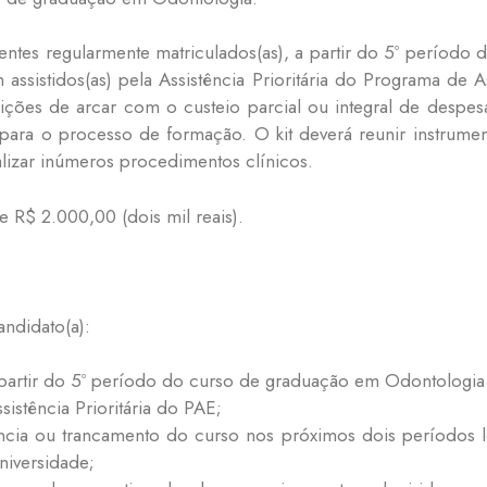
scentes regularmente matriculados(as), a partir do 5º perío
sistidos(as) pela Assistência Prioritária do Programa de A
ções de arcar com o custeio parcial ou integral de despes
r para o processo de formação. O kit deverá reunir instrument
alizar inúmeros procedimentos clínicos.
 R$ 2.000,00 (dois mil reais).
andidato(a):
 a partir do 5º período do curso de graduação em Odontolog
sistência Prioritária do PAE;
ncia ou trancamento do curso nos próximos dois períodos le
universidade;