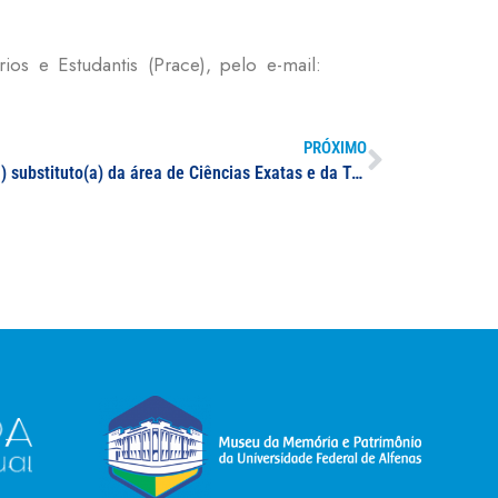
ios e Estudantis (Prace), pelo e-mail:
PRÓXIMO
Processo seletivo para professor(a) substituto(a) da área de Ciências Exatas e da Terra ou Ciência da Computação