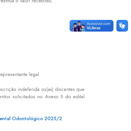
stitua o valor recebido;
epresentante legal.
scrição indeferida os(as) discentes que
s solicitados no Anexo II do edital
umental Odontológico 2025/2