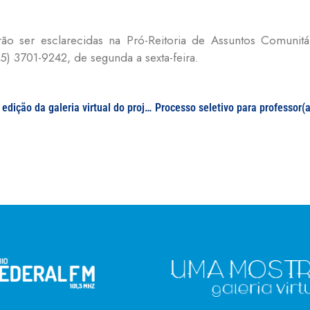
ão ser esclarecidas na Pró-Reitoria de Assuntos Comunitár
5) 3701-9242, de segunda a sexta-feira.
Chamada de propostas artístico-culturais para a 5ª edição da galeria virtual do projeto “Uma mostra”