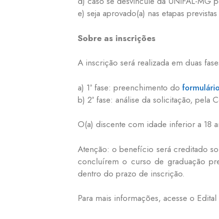
d) caso se desvincule da UNIFAL-MG po
e) seja aprovado(a) nas etapas previstas 
Sobre as inscrições
A inscrição será realizada em duas fase
a) 1ª fase: preenchimento do
formulári
b) 2ª fase: análise da solicitação, pel
O(a) discente com idade inferior a 18 a
Atenção: o benefício será creditado so
concluírem o curso de graduação pr
dentro do prazo de inscrição.
Para mais informações, acesse o Edital 