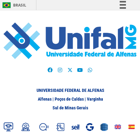
BRASIL
Simplifique!
Comunica BR
Participe
Acesso à informação
Legislação
Canais
UNIVERSIDADE FEDERAL DE ALFENAS
Alfenas | Poços de Caldas | Varginha
Sul de Minas Gerais