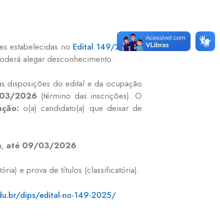
ões estabelecidas no
Edital 149/2025
e
poderá alegar desconhecimento.
as disposições do edital e da ocupação
/03/2026
(término das inscrições). O
nção:
o(a) candidato(a) que deixar de
a,
até 09/03/2026
.
ia) e prova de títulos (classificatória).
du.br/dips/edital-no-149-2025/