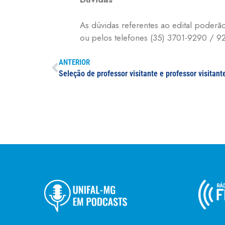
As dúvidas referentes ao edital poderã
ou pelos telefones (35) 3701-9290 / 92
ANTERIOR