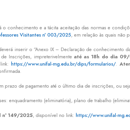
ará o conhecimento e a tácita aceitação das normas e condiç
ofessores Visitantes nº 003/2025
, em relação às quais não 
) deverá inserir o “Anexo IX – Declaração de conhecimento d
a de Inscrições, impreterivelmente
até as 18h do dia 09
link:
https://www.unifal-mg.edu.br/dips/formularios/
.
Ate
onfirmada.
m prazo de pagamento até o último dia de inscrições, ou sej
es: enquadramento (eliminatória), plano de trabalho (eliminatór
l nº 149/2025
, disponível no link:
https://www.unifal-mg.e