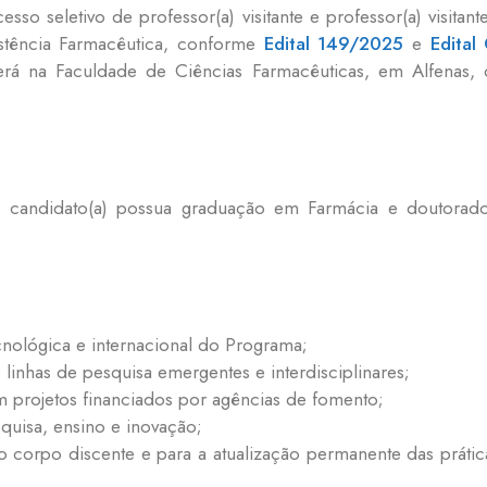
esso seletivo de professor(a) visitante e professor(a) visitan
tência Farmacêutica, conforme
Edital 149/2025
e
Edital
erá na Faculdade de Ciências Farmacêuticas, em Alfenas,
(a) candidato(a) possua graduação em Farmácia e doutora
ecnológica e internacional do Programa;
linhas de pesquisa emergentes e interdisciplinares;
 projetos financiados por agências de fomento;
quisa, ensino e inovação;
do corpo discente e para a atualização permanente das práti