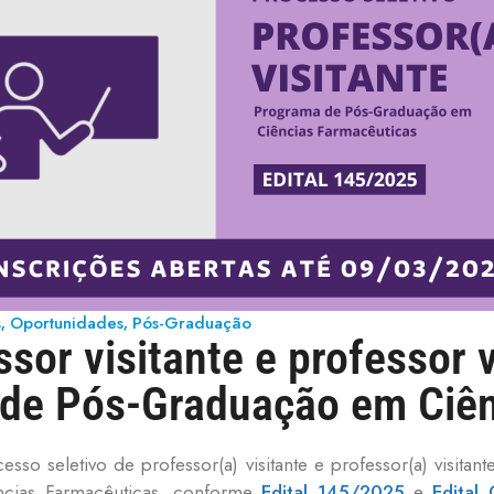
s
Oportunidades
Pós-Graduação
,
,
sor visitante e professor v
 de Pós-Graduação em Ciên
esso seletivo de professor(a) visitante e professor(a) visitan
cias Farmacêuticas, conforme
Edital 145/2025
e
Edital