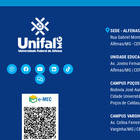
SEDE - ALFENAS
Rua Gabriel Monte
Alfenas/MG - CEP
UNIDADE EDUCA
Av. Jovino Fernan
Alfenas/MG | CE
CAMPUS POÇOS
Rodovia José Aur
Cidade Universitá
Poços de Caldas/
CAMPUS VARGI
Av. Celina Ferreir
Varginha/MG | CE