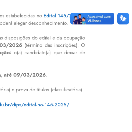
ões estabelecidas no
Edital 145/2025
e
poderá alegar desconhecimento.
as disposições do edital e da ocupação
/03/2026
(término das inscrições). O
nção:
o(a) candidato(a) que deixar de
a,
até 09/03/2026
.
ia) e prova de títulos (classificatória).
du.br/dips/edital-no-145-2025/