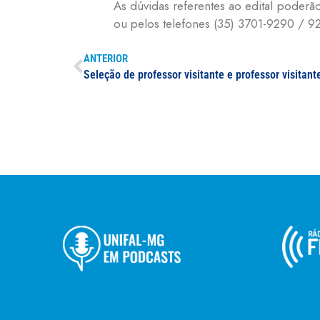
As dúvidas referentes ao edital poderã
ou pelos telefones (35) 3701-9290 / 92
ANTERIOR