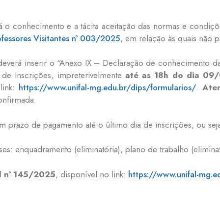
ará o conhecimento e a tácita aceitação das normas e condiç
ofessores Visitantes nº 003/2025
, em relação às quais não 
) deverá inserir o “Anexo IX – Declaração de conhecimento d
a de Inscrições, impreterivelmente
até as 18h do dia 09
link:
https://www.unifal-mg.edu.br/dips/formularios/
.
Ate
onfirmada.
m prazo de pagamento até o último dia de inscrições, ou sej
es: enquadramento (eliminatória), plano de trabalho (eliminatór
l nº 145/2025
, disponível no link:
https://www.unifal-mg.e