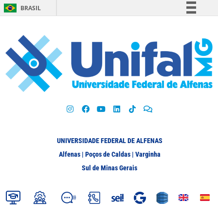
BRASIL
Simplifique!
Comunica BR
Participe
Acesso à informação
Legislação
Canais
UNIVERSIDADE FEDERAL DE ALFENAS
Alfenas | Poços de Caldas | Varginha
Sul de Minas Gerais