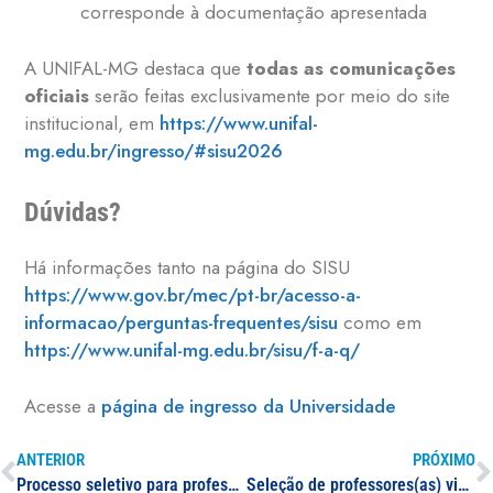
corresponde à documentação apresentada
A UNIFAL-MG destaca que
todas as comunicações
oficiais
serão feitas exclusivamente por meio do site
institucional, em
https://www.unifal-
mg.edu.br/ingresso/#sisu2026
Dúvidas?
Há informações tanto na página do SISU
https://www.gov.br/mec/pt-br/acesso-a-
informacao/perguntas-frequentes/sisu
como em
https://www.unifal-mg.edu.br/sisu/f-a-q/
Acesse a
página de ingresso da Universidade
ANTERIOR
PRÓXIMO
Processo seletivo para professor(a) substituto(a): na área de atuação em Direito
Seleção de professores(as) visitantes e visitantes estrangeiros(as) para programas de pós-graduação (várias áreas)