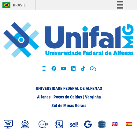
BRASIL
Simplifique!
Comunica BR
Participe
Acesso à informação
Legislação
Canais
UNIVERSIDADE FEDERAL DE ALFENAS
Alfenas | Poços de Caldas | Varginha
Sul de Minas Gerais