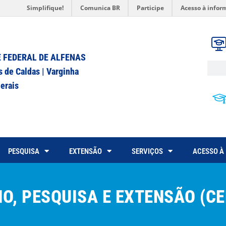
Simplifique!
Comunica BR
Participe
Acesso à infor
 FEDERAL DE ALFENAS
s de Caldas | Varginha
erais
PESQUISA
EXTENSÃO
SERVIÇOS
ACESSO À
O, PESQUISA E EXTENSÃO (CE