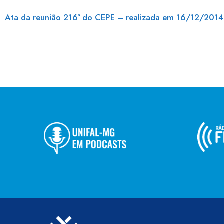
Ata da reunião 216ª do CEPE – realizada em 16/12/2014