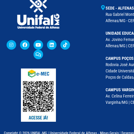
SEDE - ALFENAS
Rua Gabriel Monte
Alfenas/MG - CEP
UNIDADE EDUCA
Av. Jovino Fernan
Alfenas/MG | CE
CAMPUS POÇOS
Rodovia José Aur
Cidade Universitá
Poços de Caldas/
CAMPUS VARGI
Av. Celina Ferreir
Varginha/MG | CE
Copyright © 2026 UNIFAL-MG | Universidade Federal de Alfenas - Minas Gerais | Desenvo