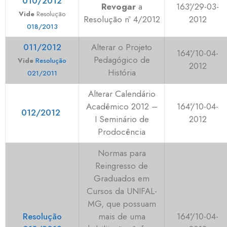
010/2012
Revogar
a
163ª/29-03-
Vide
Resolução
Resolução nº 4/2012
2012
018/2013
011/2012
Alterar o Projeto
164ª/10-04-
Pedagógico de
Vide
Resolução
2012
História
021/2011
Alterar Calendário
Acadêmico 2012 –
164ª/10-04-
012/2012
I Seminário de
2012
Prodocência
Normas para
Reingresso de
Graduados em
Cursos da UNIFAL-
MG, que possuam
Resolução
mais de uma
164ª/10-04-