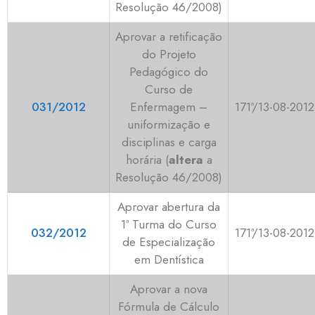
Resolução 46/2008)
Aprovar a retificação
do Projeto
Pedagógico do
Curso de
031/2012
Enfermagem –
171ª/13-08-2012
uniformização e
disciplinas e carga
horária (
altera
a
Resolução 46/2008)
Aprovar abertura da
1ª Turma do Curso
032/2012
171ª/13-08-2012
de Especialização
em Dentística
Aprovar a nova
Fórmula de Cálculo