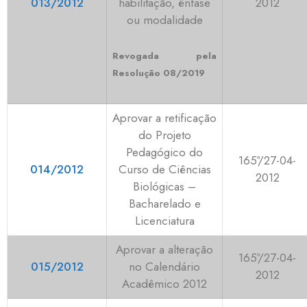
013/2012
habilitação, ênfase
2012
ou modalidade
Revogada pela
Resolução 08/2019
Aprovar a retificação
do Projeto
Pedagógico do
165ª/27-04-
014/2012
Curso de Ciências
2012
Biológicas –
Bacharelado e
Licenciatura
Aprovar a alteração
165ª/27-04-
015/2012
no Calendário
2012
Acadêmico 2012