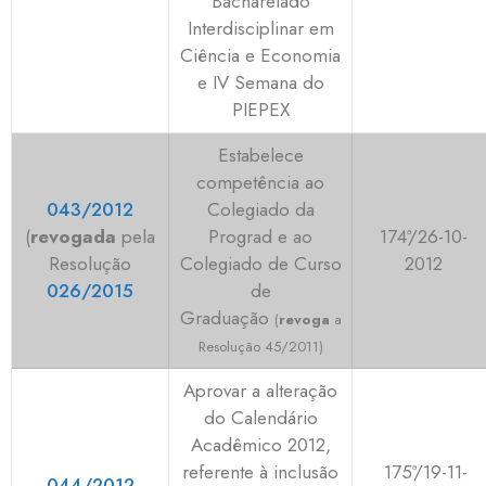
Bacharelado
Interdisciplinar em
Ciência e Economia
e IV Semana do
PIEPEX
Estabelece
competência ao
043/2012
Colegiado da
(
revogada
pela
Prograd e ao
174ª/26-10-
Resolução
Colegiado de Curso
2012
026/2015
de
Graduação
(
revoga
a
Resolução 45/2011)
Aprovar a alteração
do Calendário
Acadêmico 2012,
referente à inclusão
175ª/19-11-
044/2012