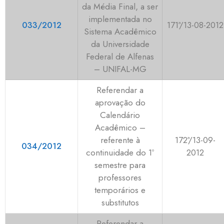
da Média Final, a ser
implementada no
033/2012
171ª/13-08-2012
Sistema Acadêmico
da Universidade
Federal de Alfenas
– UNIFAL-MG
Referendar a
aprovação do
Calendário
Acadêmico –
referente à
172ª/13-09-
034/2012
continuidade do 1º
2012
semestre para
professores
temporários e
substitutos
Referendar a