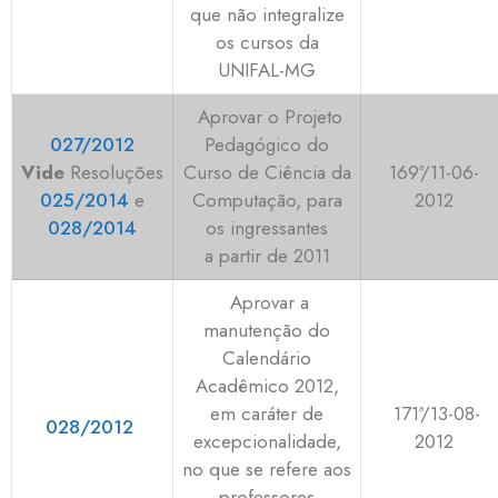
que não integralize
os cursos da
UNIFAL-MG
Aprovar o Projeto
027/2012
Pedagógico do
Vide
Resoluções
Curso de Ciência da
169ª/11-06-
025/2014
e
Computação, para
2012
028/2014
os ingressantes
a partir de 2011
Aprovar a
manutenção do
Calendário
Acadêmico 2012,
em caráter de
171ª/13-08-
028/2012
excepcionalidade,
2012
no que se refere aos
professores