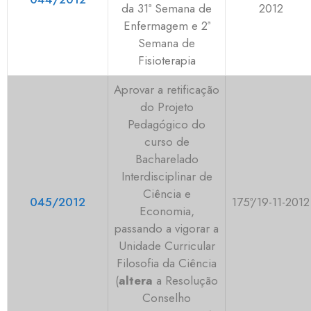
da 31ª Semana de
2012
Enfermagem e 2ª
Semana de
Fisioterapia
Aprovar a retificação
do Projeto
Pedagógico do
curso de
Bacharelado
Interdisciplinar de
Ciência e
045/2012
175ª/19-11-2012
Economia,
passando a vigorar a
Unidade Curricular
Filosofia da Ciência
(
altera
a Resolução
Conselho