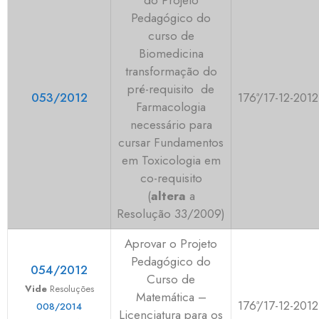
do Projeto
Pedagógico do
curso de
Biomedicina
transformação do
pré-requisito de
053/2012
176ª/17-12-2012
Farmacologia
necessário para
cursar Fundamentos
em Toxicologia em
co-requisito
(
altera
a
Resolução 33/2009)
Aprovar o Projeto
Pedagógico do
054/2012
Curso de
Vide
Resoluções
Matemática –
176ª/17-12-2012
008/2014
Licenciatura para os