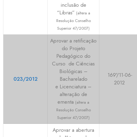
inclusão de
“Libras”
(altera
a
Resolução Conselho
Superior 47/2007)
Aprovar a retificação
do Projeto
Pedagógico do
Curso de Ciências
Biológicas –
169ª/11-06-
023/2012
Bacharelado
2012
e Licenciatura –
alteração de
ementa
(altera
a
Resolução Conselho
Superior 47/2007)
Aprovar a abertura