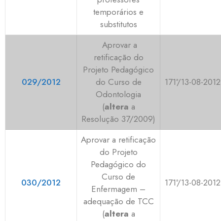
temporários e
substitutos
Aprovar a
retificação do
Projeto Pedagógico
029/2012
do Curso de
171ª/13-08-2012
Odontologia
(
altera
a
Resolução 37/2009)
Aprovar a retificação
do Projeto
Pedagógico do
Curso de
030/2012
171ª/13-08-2012
Enfermagem –
adequação de TCC
(
altera
a