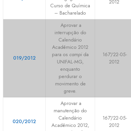
2012
Curso de Química
– Bacharelado
Aprovar a
interrupção do
Calendário
Acadêmico 2012
para os
campi
da
167ª/22-05-
019/2012
UNIFAL-MG,
2012
enquanto
perdurar o
movimento de
greve.
Aprovar a
manutenção do
Calendário
167ª/22-05-
020/2012
Acadêmico 2012,
2012