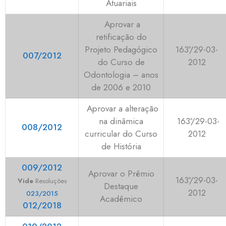
Atuariais
Aprovar a
retificação do
Projeto Pedagógico
163ª/29-03-
007/2012
do Curso de
2012
Odontologia – anos
de 2006 e 2010
Aprovar a alteração
na dinâmica
163ª/29-03-
008/2012
curricular do Curso
2012
de História
009/2012
Aprovar o Prêmio
163ª/29-03-
Vide
Resoluções
Destaque
2012
023/2015
Acadêmico
012/2018