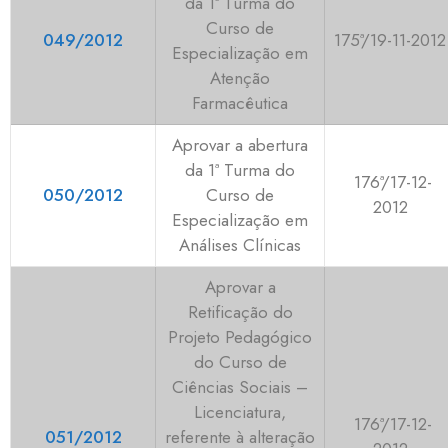
da 1ª Turma do
Curso de
049/2012
175ª/19-11-2012
Especialização em
Atenção
Farmacêutica
Aprovar a abertura
da 1ª Turma do
176ª/17-12-
050/2012
Curso de
2012
Especialização em
Análises Clínicas
Aprovar a
Retificação do
Projeto Pedagógico
do Curso de
Ciências Sociais –
Licenciatura,
176ª/17-12-
051/2012
referente à alteração