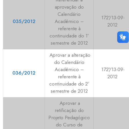
aprovação do
Calendário
172ª/13-09-
035/2012
Acadêmico –
2012
referente à
continuidade do 1º
semestre de 2012
Aprovar a alteração
do Calendário
Acadêmico –
172ª/13-09-
036/2012
referente à
2012
continuidade do 2º
semestre de 2012
Aprovar a
retificação do
Projeto Pedagógico
do Curso de