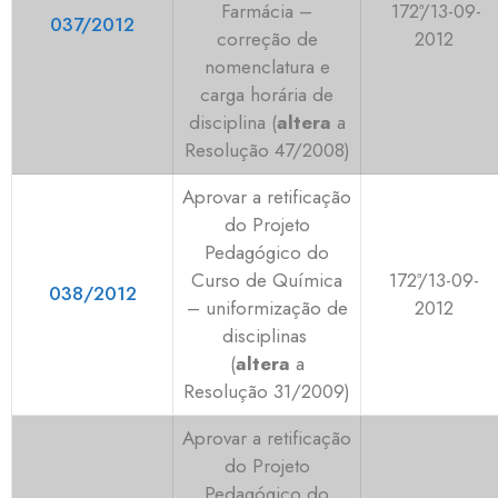
Farmácia –
172ª/13-09-
037/2012
correção de
2012
nomenclatura e
carga horária de
disciplina (
altera
a
Resolução 47/2008)
Aprovar a retificação
do Projeto
Pedagógico do
Curso de Química
172ª/13-09-
038/2012
– uniformização de
2012
disciplinas
(
altera
a
Resolução 31/2009)
Aprovar a retificação
do Projeto
Pedagógico do