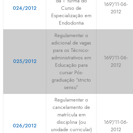
da 1ª turma do
169ª/11-06-
024/2012
Curso de
2012
Especialização em
Endodontia
Regulamentar o
adicional de vagas
para os Técnico-
administrativos em
169ª/11-06-
025/2012
Educação para
2012
cursar Pós-
graduação “stricto
sensu”
Regulamentar o
cancelamento de
matrícula em
disciplina (ou
169ª/11-06-
026/2012
unidade curricular)
2012