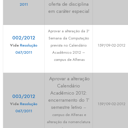
oferta de disciplina
2011
em caráter especial
Aprovar a alteração da 3ª
002/2012
Semana da Computação
Vide
Resolução
prevista no Calendário
159ª/09-02-2012
067/2011
Acadêmico 2012 –
campu
s de Alfenas
Aprovar a alteração
Calendário
Acadêmico 2012:
003/2012
encerramento do 1º
Vide
Resolução
159ª/09-02-2012
semestre letivo
–
067/2011
campus
de Alfenas e
alteração da nomenclatura