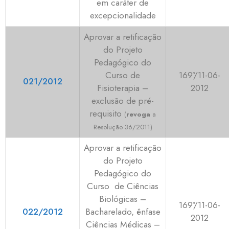
em caráter de
excepcionalidade
Aprovar a retificação
do Projeto
Pedagógico do
Curso de
169ª/11-06-
021/2012
Fisioterapia –
2012
exclusão de pré-
requisito
(
revoga
a
Resolução 36/2011)
Aprovar a retificação
do Projeto
Pedagógico do
Curso de Ciências
Biológicas –
169ª/11-06-
022/2012
Bacharelado, ênfase
2012
Ciências Médicas –