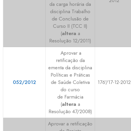
2012
da carga horária da
disciplina Trabalho
de Conclusão de
Curso II (TCC II)
(
altera
a
Resolução 12/2011)
Aprovar a
retificação da
ementa da disciplina
Políticas e Práticas
052/2012
de Saúde Coletiva
176ª/17-12-2012
do curso
de Farmácia
(
altera
a
Resolução 47/2008)
Aprovar a retificação