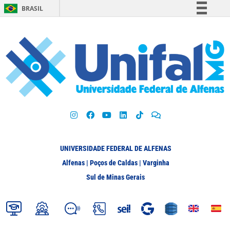
BRASIL
Simplifique!
Comunica BR
Participe
Acesso à informação
Legislação
Canais
UNIVERSIDADE FEDERAL DE ALFENAS
Alfenas | Poços de Caldas | Varginha
Sul de Minas Gerais