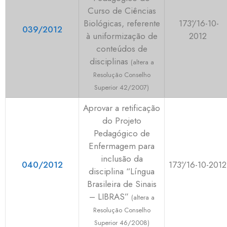
Curso de Ciências
Biológicas, referente
173ª/16-10-
039/2012
à uniformização de
2012
conteúdos de
disciplinas
(altera
a
Resolução Conselho
Superior 42/2007)
Aprovar a retificação
do Projeto
Pedagógico de
Enfermagem para
inclusão da
040/2012
173ª/16-10-2012
disciplina “Língua
Brasileira de Sinais
– LIBRAS”
(altera
a
Resolução Conselho
Superior 46/2008)