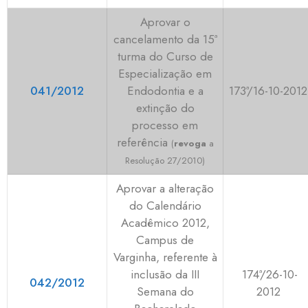
Aprovar o
cancelamento da 15ª
turma do Curso de
Especialização em
041/2012
Endodontia e a
173ª/16-10-2012
extinção do
processo em
referência
(
revoga
a
Resolução 27/2010)
Aprovar a alteração
do Calendário
Acadêmico 2012,
Campus de
Varginha, referente à
inclusão da III
174ª/26-10-
042/2012
Semana do
2012