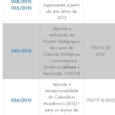
008/2015
ingressantes a partir
035/2015
do ano letivo de
2013
Aprovar a
retificação do
Projeto Pedagógico
do curso de
176ª/17-12-
055/2012
Ciências Biológicas
2012
– Licenciatura a
Distância (
altera
a
Resolução 17/2010)
Aprovar a
excepcionalidade
do Calendário
056/2012
176ª/17-12-2012
Acadêmico 2013/1
para os alunos de