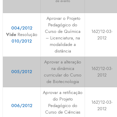
de evento
Aprovar o Projeto
Pedagógico do
004/2012
Curso de Química
162ª/12-03-
Vide
Resolução
– Licenciatura, na
2012
010/2012
modalidade a
distância
Aprovar a alteração
na dinâmica
162ª/12-03-
005/2012
curricular do Curso
2012
de Biotecnologia
Aprovar a retificação
do Projeto
162ª/12-03-
006/2012
Pedagógico do
2012
Curso de Ciências