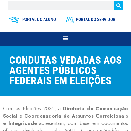
PORTAL DO ALUNO
PORTAL DO SERVIDOR
CONDUTAS VEDADAS AOS
AGENTES PÚBLICOS
FEDERAIS EM ELEIÇÕES
C
om as Eleições 2026, a
Diretoria de Comunicação
Social
e
Coordenadoria de Assuntos Correicionais
e Integridade
apresentam, com base em documentos
oficiais divulgados pela AGU, Cogecom/Andifes e