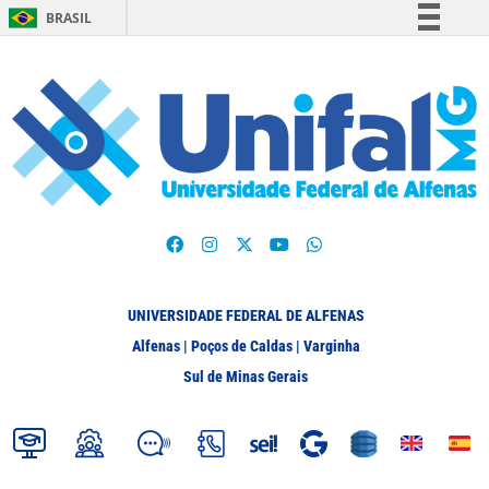
BRASIL
Simplifique!
Comunica BR
Participe
Acesso à informação
Legislação
Canais
UNIVERSIDADE FEDERAL DE ALFENAS
Alfenas | Poços de Caldas | Varginha
Sul de Minas Gerais