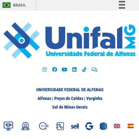
BRASIL
Simplifique!
Comunica BR
Participe
Acesso à informação
Legislação
Canais
UNIVERSIDADE FEDERAL DE ALFENAS
Alfenas | Poços de Caldas | Varginha
Sul de Minas Gerais