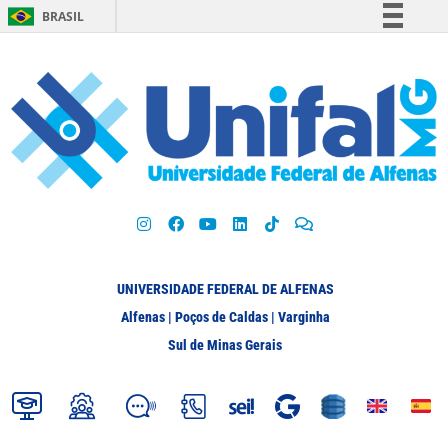
BRASIL
Simplifique!
Comunica BR
Participe
Acesso à informação
Legislação
Canais
UNIVERSIDADE FEDERAL DE ALFENAS
Alfenas | Poços de Caldas | Varginha
Sul de Minas Gerais