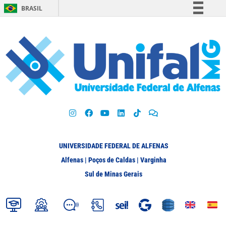
BRASIL
Simplifique!
Comunica BR
Participe
Acesso à informação
Legislação
Canais
UNIVERSIDADE FEDERAL DE ALFENAS
Alfenas | Poços de Caldas | Varginha
Sul de Minas Gerais