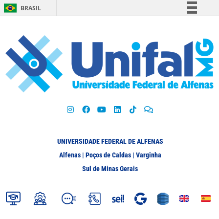
BRASIL
Simplifique!
Comunica BR
Participe
Acesso à informação
Legislação
Canais
UNIVERSIDADE FEDERAL DE ALFENAS
Alfenas | Poços de Caldas | Varginha
Sul de Minas Gerais