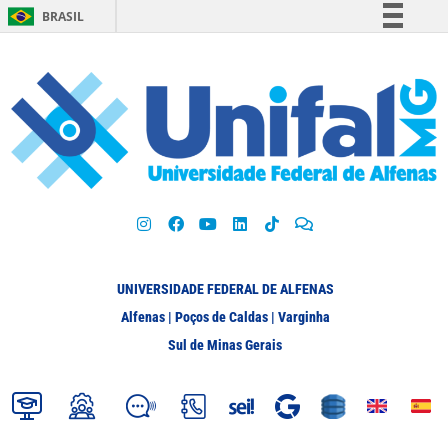
BRASIL
Simplifique!
Comunica BR
Participe
Acesso à informação
Legislação
Canais
UNIVERSIDADE FEDERAL DE ALFENAS
Alfenas | Poços de Caldas | Varginha
Sul de Minas Gerais