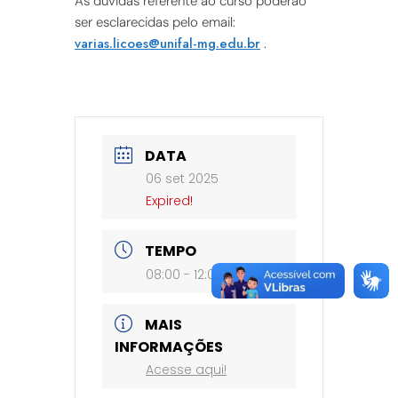
As dúvidas referente ao curso poderão
ser esclarecidas pelo email:
varias.licoes@unifal-mg.edu.br
.
DATA
06 set 2025
Expired!
TEMPO
08:00 - 12:00
MAIS
INFORMAÇÕES
Acesse aqui!