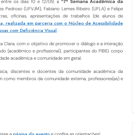
 entre os dias 10 e 12/09, a
“7ª Semana Acadêmica da
es Pedroso (UFVJM), Fabiano Lemes Ribeiro (UFLA) e Felipe
as, oficinas, apresentações de trabalhos (de alunos de
a, realizada em parceria com o Núcleo de Acessibilidade
ssoas com Deficiência Visual
.
a Clara, com o objetivo de promover o diálogo e a interação
o (acadêmico e profissional), participantes do PIBID, corpo
nidade acadêmica e comunidade em geral.
ísica, discentes e docentes da comunidade acadêmica da
em como membros da comunidade externa, professores(as) e
página do evento
esse a
e confira as orientações!