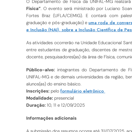
O Departamento de Física da UNIFAL-MG realizará
Física”
. O evento será ministrado por Luciano Soar
Fortes Braz (UFLA/CEMIG). E contará com palestr
uma roda de convers
graduação e pós-graduação) e
e Inclusão (NAI), sobre a Inclusão Científica de Pe
As atividades ocorrerão na Unidade Educacional Sant
entre estudantes de graduação, discentes de mestrad
docente, pesquisadores(as) da área de Física, comu
Público-alvo:
integrantes do Departamento de F
UNIFAL-MG e de demais universidades da região, b
alunos(as) do ensino básico.
formulário eletrônico
Inscrições:
pelo
Modalidade:
presencial
Duração:
10, 11 e 12/09/2025
Informações adicionais
A submissão dos resumos ocorre até 31/07/2025, ac