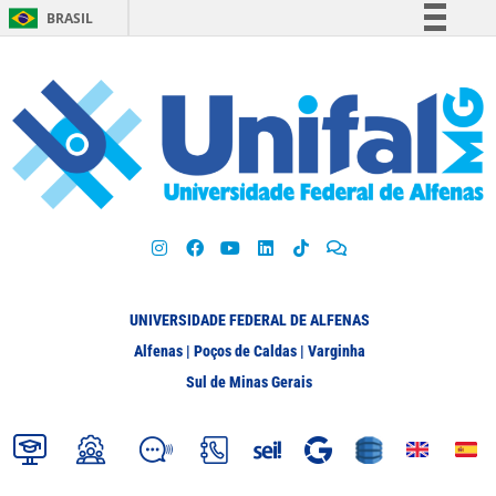
BRASIL
Simplifique!
Comunica BR
Participe
Acesso à informação
Legislação
Canais
UNIVERSIDADE FEDERAL DE ALFENAS
Alfenas | Poços de Caldas | Varginha
Sul de Minas Gerais