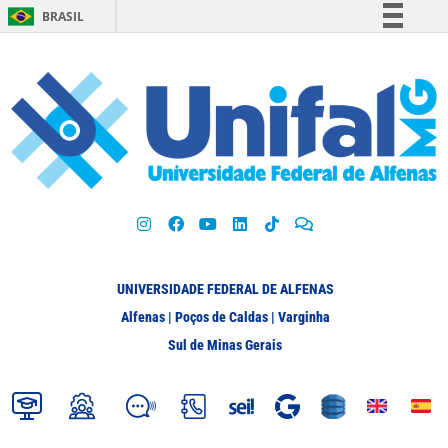
BRASIL
Simplifique!
Comunica BR
Participe
Acesso à informação
Legislação
Canais
UNIVERSIDADE FEDERAL DE ALFENAS
Alfenas | Poços de Caldas | Varginha
Sul de Minas Gerais