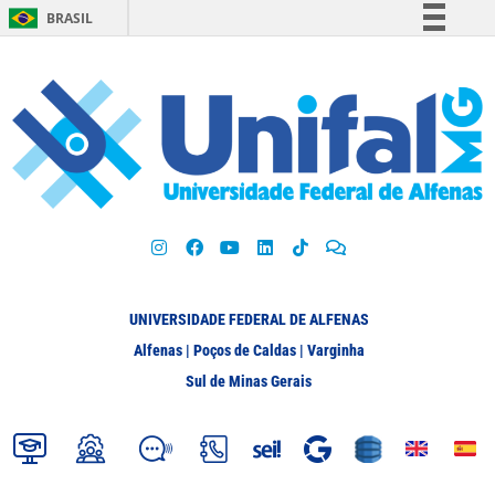
BRASIL
Simplifique!
Comunica BR
Participe
Acesso à informação
Legislação
Canais
UNIVERSIDADE FEDERAL DE ALFENAS
Alfenas | Poços de Caldas | Varginha
Sul de Minas Gerais