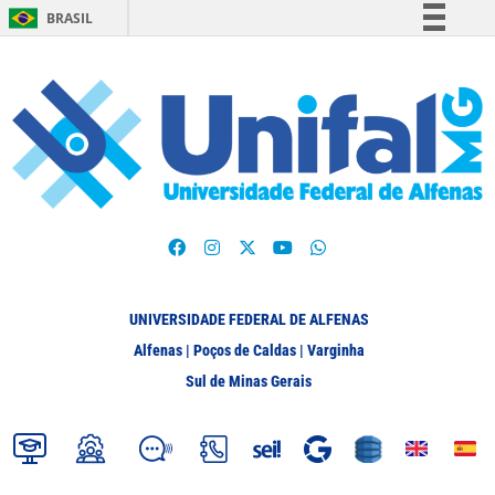
BRASIL
Simplifique!
Comunica BR
Participe
Acesso à informação
Legislação
Canais
UNIVERSIDADE FEDERAL DE ALFENAS
Alfenas | Poços de Caldas | Varginha
Sul de Minas Gerais