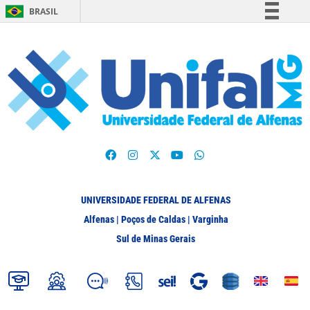
BRASIL
Simplifique!
Comunica BR
Participe
Acesso à informação
Legislação
Canais
UNIVERSIDADE FEDERAL DE ALFENAS
Alfenas | Poços de Caldas | Varginha
Sul de Minas Gerais