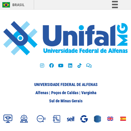
BRASIL
Simplifique!
Comunica BR
Participe
Acesso à informação
Legislação
Canais
UNIVERSIDADE FEDERAL DE ALFENAS
Alfenas | Poços de Caldas | Varginha
Sul de Minas Gerais