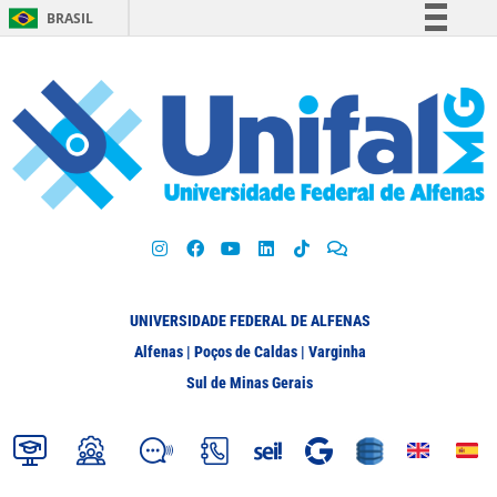
BRASIL
Simplifique!
Comunica BR
Participe
Acesso à informação
Legislação
Canais
UNIVERSIDADE FEDERAL DE ALFENAS
Alfenas | Poços de Caldas | Varginha
Sul de Minas Gerais