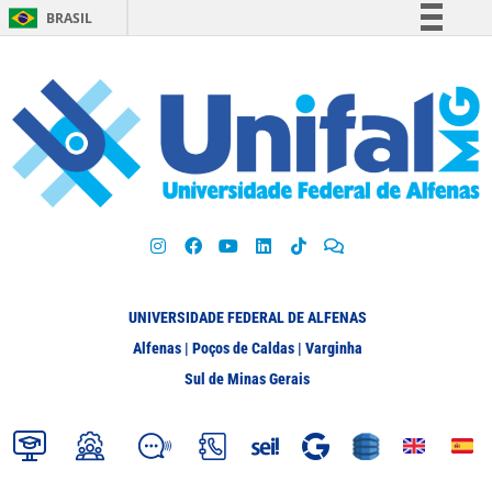
BRASIL
Simplifique!
Comunica BR
Participe
Acesso à informação
Legislação
Canais
UNIVERSIDADE FEDERAL DE ALFENAS
Alfenas | Poços de Caldas | Varginha
Sul de Minas Gerais