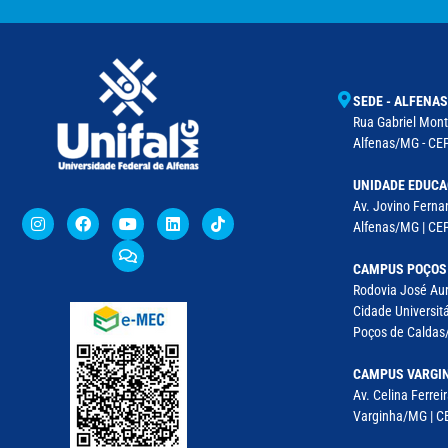
SEDE - ALFENAS
Rua Gabriel Monte
Alfenas/MG - CEP
UNIDADE EDUCA
Av. Jovino Fernan
Alfenas/MG | CE
CAMPUS POÇOS
Rodovia José Aur
Cidade Universitá
Poços de Caldas/
CAMPUS VARGI
Av. Celina Ferreir
Varginha/MG | CE