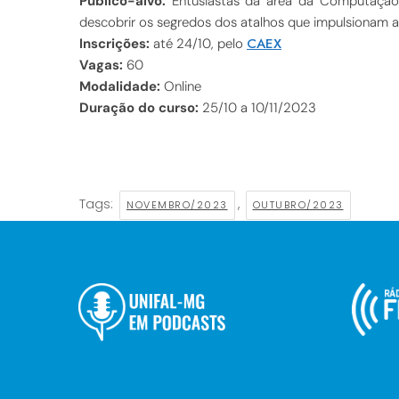
Público-alvo:
Entusiastas da área da Computação 
descobrir os segredos dos atalhos que impulsionam a 
CAEX
Inscrições:
até 24/10, pelo
Vagas:
60
Modalidade:
Online
Duração do curso:
25/10 a 10/11/2023
Tags:
,
NOVEMBRO/2023
OUTUBRO/2023