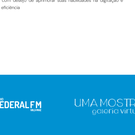
com desejo de aprimorar suas habilidades na digitação e
eficiência