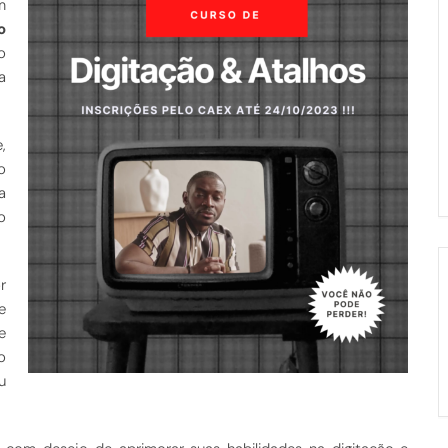
m
o
o
a
,
o
a
o
r
e
e
o
u