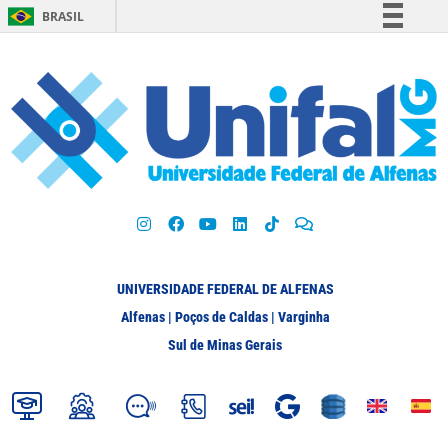
BRASIL
Simplifique!
Comunica BR
Participe
Acesso à informação
Legislação
Canais
UNIVERSIDADE FEDERAL DE ALFENAS
Alfenas | Poços de Caldas | Varginha
Sul de Minas Gerais