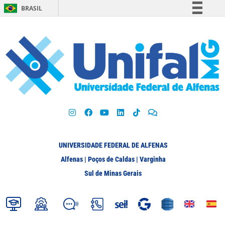
BRASIL
Simplifique!
Comunica BR
Participe
Acesso à informação
Legislação
Canais
UNIVERSIDADE FEDERAL DE ALFENAS
Alfenas | Poços de Caldas | Varginha
Sul de Minas Gerais