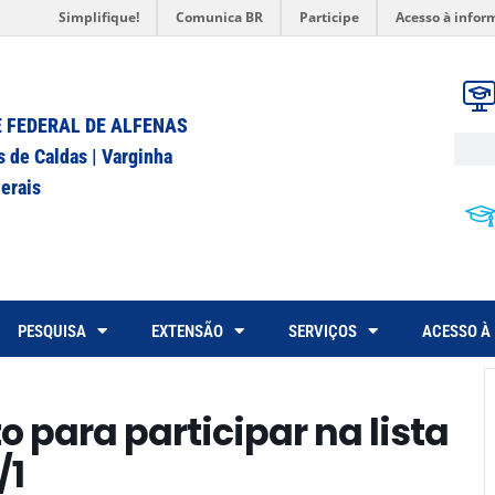
Simplifique!
Comunica BR
Participe
Acesso à infor
 FEDERAL DE ALFENAS
s de Caldas | Varginha
erais
PESQUISA
EXTENSÃO
SERVIÇOS
ACESSO À
 para participar na lista
/1