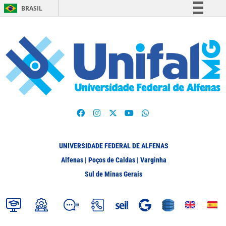
BRASIL
Simplifique!
Comunica BR
Participe
Acesso à informação
Legislação
Canais
UNIVERSIDADE FEDERAL DE ALFENAS
Alfenas | Poços de Caldas | Varginha
Sul de Minas Gerais