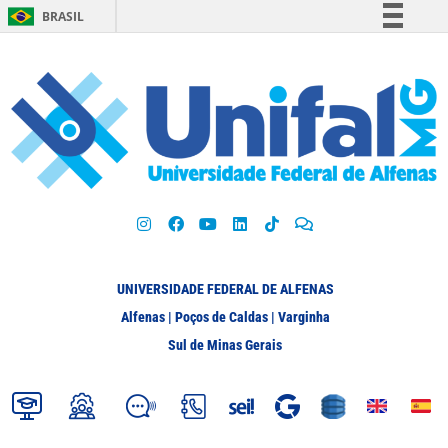
BRASIL
Simplifique!
Comunica BR
Participe
Acesso à informação
Legislação
Canais
UNIVERSIDADE FEDERAL DE ALFENAS
Alfenas | Poços de Caldas | Varginha
Sul de Minas Gerais