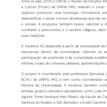
Entre os dias 21/05 e 09/06, o Núcleo de Estudos Afro
e Cultura (Proec) da UNIFAL-MG, realizam o curso “
objetiva promover uma formação introdutória sobr
desmistificar o senso comum de pessoas que não as 
e sociais. A proposta também busca valorizar a div
combater o preconceito e o racismo religioso, além 
suas tradições.
A iniciativa foi idealizada a partir da necessidade de 
educativas dentro da comunidade, valorizar os sab
participação da juventude e da comunidade acadêmi
oficinas, rodas de conversa, debates, apresentações c
O projeto é coordenado pela professora Geovania Lú
(ICHL) da UNIFAL-MG, e tem como coordenador ad
História da Universidade. A iniciativa também cont
artistas, grupos culturais e apoiadores, como Luan A
Aguiné; Trenel Henrique Max Ribeiro, da Escola de C
Senhora do Rosário e São Benedito; e Évelin Caroline