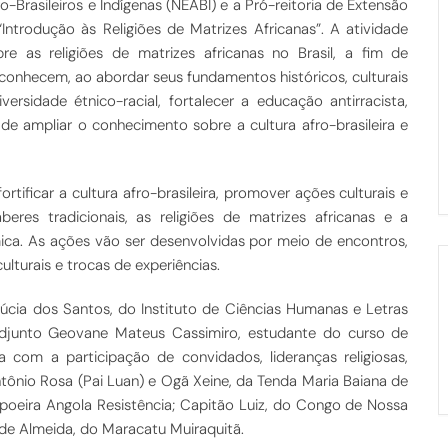
-Brasileiros e Indígenas (NEABI) e a Pró-reitoria de Extensão
Introdução às Religiões de Matrizes Africanas”. A atividade
e as religiões de matrizes africanas no Brasil, a fim de
conhecem, ao abordar seus fundamentos históricos, culturais
ersidade étnico-racial, fortalecer a educação antirracista,
de ampliar o conhecimento sobre a cultura afro-brasileira e
fortificar a cultura afro-brasileira, promover ações culturais e
eres tradicionais, as religiões de matrizes africanas e a
ca. As ações vão ser desenvolvidas por meio de encontros,
ulturais e trocas de experiências.
cia dos Santos, do Instituto de Ciências Humanas e Letras
junto Geovane Mateus Cassimiro, estudante do curso de
a com a participação de convidados, lideranças religiosas,
ntônio Rosa (Pai Luan) e Ogã Xeine, da Tenda Maria Baiana de
apoeira Angola Resistência; Capitão Luiz, do Congo de Nossa
 de Almeida, do Maracatu Muiraquitã.