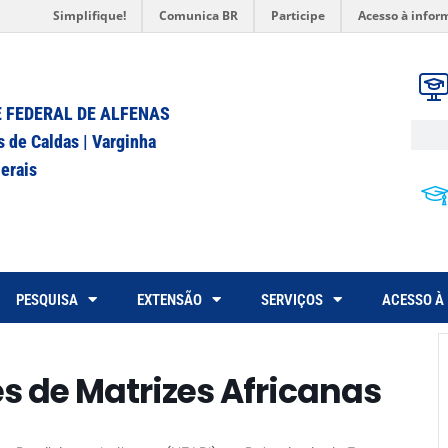
Simplifique!
Comunica BR
Participe
Acesso à infor
 FEDERAL DE ALFENAS
s de Caldas | Varginha
erais
PESQUISA
EXTENSÃO
SERVIÇOS
ACESSO À
es de Matrizes Africanas