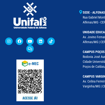
SEDE - ALFENAS
Rua Gabriel Monte
Alfenas/MG - CEP
UNIDADE EDUCA
Av. Jovino Fernan
Alfenas/MG | CE
CAMPUS POÇOS
Rodovia José Aur
Cidade Universitá
Poços de Caldas/
CAMPUS VARGI
Av. Celina Ferreir
Varginha/MG | CE