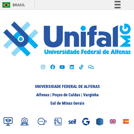
BRASIL
Simplifique!
Comunica BR
Participe
Acesso à informação
Legislação
Canais
UNIVERSIDADE FEDERAL DE ALFENAS
Alfenas | Poços de Caldas | Varginha
Sul de Minas Gerais