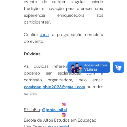
evento de caráter singular, unindo
tradição e inovação para oferecer uma
experiência enriquecedora aos
participantes”.
aqui
Confira
, a programação completa
do evento.
Dúvidas
As dúvidas referente aos eventos
poderão ser esclarecidas com a
comissão organizadora, pelo email:
comissaojobio2023@gmail.com
ou redes
sociais.
@jobio.unifal
9ª JoBio
:
Escola de Altos Estudos em Educação
@eaeunifal
Não Formal
: