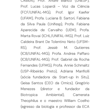
CRBio4), Prof. André Bianco (UNESP),
Prof. Lucas Lopardi – Voz da Ciência
(FCF/UNIFAL-MG), Prof. Igor Kaefer
(UFAM), Profa. Luciana B. Sartori, Fabiana
da Silva Paula (Unifesp), Profa. Fabiana
Aparecida de Carvalho (UEM), Profa.
Marta Rovai (ICHL/UNIFAL-MG), Prof. Luiz
Caldeira Brant De Tolentino Neto (UFSM-
RS), Prof. Jessié M. Gutierres
(ICB/UNIFAL-MG), Profa. Andrea Paffaro
(ICB/UNIFAL-MG), Prof. Gabriel da Rocha
Fernandes (UFMG), Profa. Annie Schmaltz
(USP-Ribeirão Preto), Adriana Manfiolli
(sócia fundadora da Start-up In Situ),
Geisa Santos (CEO da Omics), Gregório
Menezes (diretor e fundador da
Biotropica Ambiental), Camerata
Theophilus e o maestro William Coelho
(egresso da biologia e professor da ECA