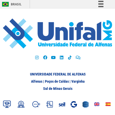
BRASIL
Simplifique!
Comunica BR
Participe
Acesso à informação
Legislação
Canais
UNIVERSIDADE FEDERAL DE ALFENAS
Alfenas | Poços de Caldas | Varginha
Sul de Minas Gerais