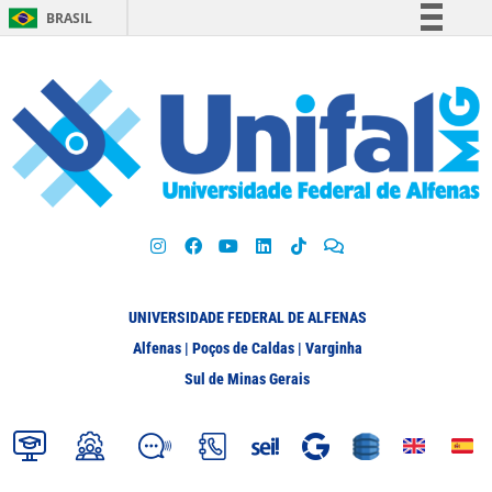
BRASIL
Simplifique!
Comunica BR
Participe
Acesso à informação
Legislação
Canais
UNIVERSIDADE FEDERAL DE ALFENAS
Alfenas | Poços de Caldas | Varginha
Sul de Minas Gerais