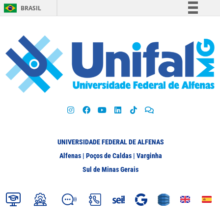
BRASIL
Simplifique!
Comunica BR
Participe
Acesso à informação
Legislação
Canais
UNIVERSIDADE FEDERAL DE ALFENAS
Alfenas | Poços de Caldas | Varginha
Sul de Minas Gerais