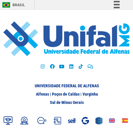
BRASIL
Simplifique!
Comunica BR
Participe
Acesso à informação
Legislação
Canais
UNIVERSIDADE FEDERAL DE ALFENAS
Alfenas | Poços de Caldas | Varginha
Sul de Minas Gerais