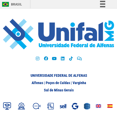
BRASIL
Simplifique!
Comunica BR
Participe
Acesso à informação
Legislação
Canais
UNIVERSIDADE FEDERAL DE ALFENAS
Alfenas | Poços de Caldas | Varginha
Sul de Minas Gerais