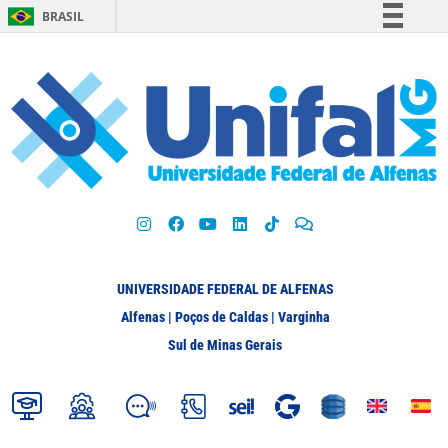
BRASIL
Simplifique!
Comunica BR
Participe
Acesso à informação
Legislação
Canais
UNIVERSIDADE FEDERAL DE ALFENAS
Alfenas | Poços de Caldas | Varginha
Sul de Minas Gerais