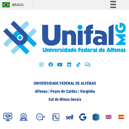
BRASIL
Simplifique!
Comunica BR
Participe
Acesso à informação
Legislação
Canais
UNIVERSIDADE FEDERAL DE ALFENAS
Alfenas | Poços de Caldas | Varginha
Sul de Minas Gerais