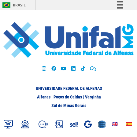
BRASIL
Simplifique!
Comunica BR
Participe
Acesso à informação
Legislação
Canais
UNIVERSIDADE FEDERAL DE ALFENAS
Alfenas | Poços de Caldas | Varginha
Sul de Minas Gerais