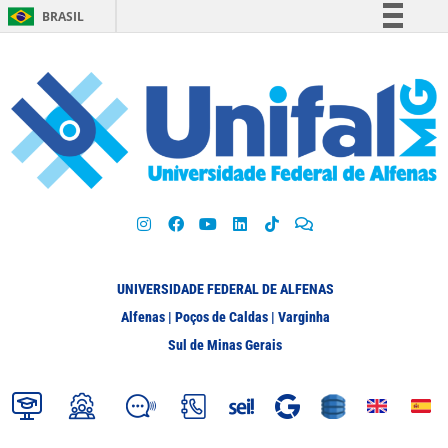
BRASIL
Simplifique!
Comunica BR
Participe
Acesso à informação
Legislação
Canais
UNIVERSIDADE FEDERAL DE ALFENAS
Alfenas | Poços de Caldas | Varginha
Sul de Minas Gerais